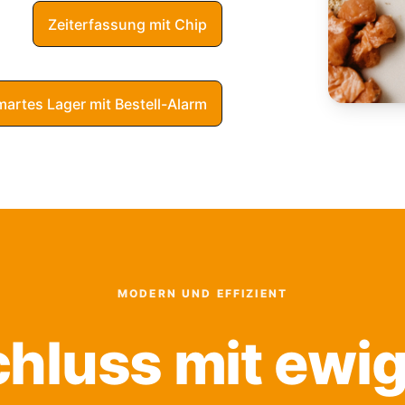
Zeiterfassung mit Chip
artes Lager mit Bestell-Alarm
MODERN UND EFFIZIENT
hluss mit ewi