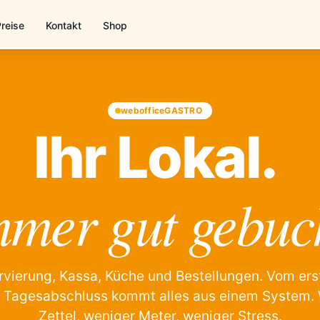
Preise
Kontakt
Shop
webofficeGASTRO
Ihr Lokal.
mer gut gebuc
rvierung, Kassa, Küche und Bestellungen. Vom ers
 Tagesabschluss kommt alles aus einem System.
Zettel, weniger Meter, weniger Stress.