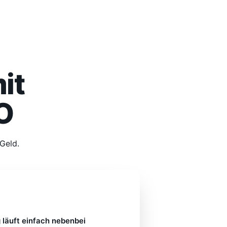
it
O
Geld.
O
✓
 läuft einfach nebenbei