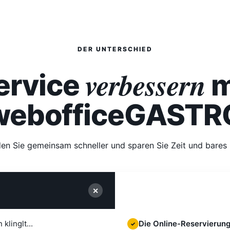
DER UNTERSCHIED
verbessern
ervice
m
webofficeGASTR
en Sie gemeinsam schneller und sparen Sie Zeit und bares 
Mit webofficeGASTR
✕
klinglt...
Die Online-Reservierung
✓