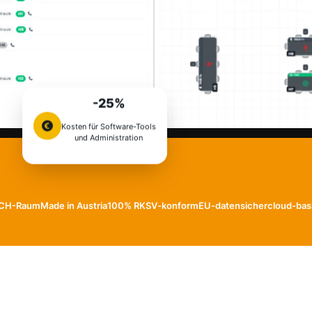
-25%
Kosten für Software-Tools
und Administration
CH-Raum
Made in Austria
100% RKSV-konform
EU-datensicher
cloud-bas